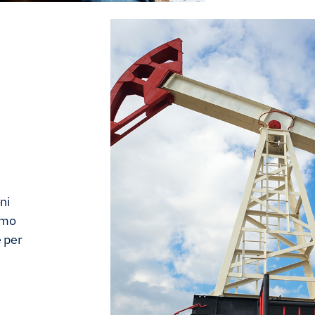
ni
amo
e per