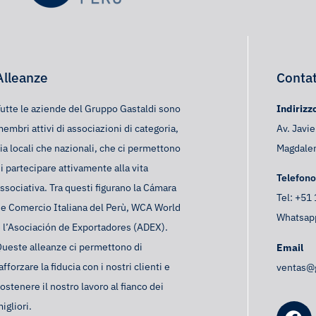
Alleanze
Contat
utte le aziende del Gruppo Gastaldi sono
Indirizz
embri attivi di associazioni di categoria,
Av. Javi
ia locali che nazionali, che ci permettono
Magdalen
i partecipare attivamente alla vita
Telefono
ssociativa. Tra questi figurano la Cámara
Tel:
+51 
e Comercio Italiana del Perù, WCA World
Whatsap
 l’Asociación de Exportadores (ADEX).
ueste alleanze ci permettono di
Email
afforzare la fiducia con i nostri clienti e
ventas@
ostenere il nostro lavoro al fianco dei
igliori.