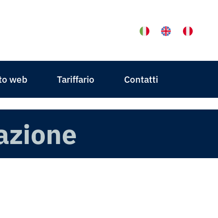
to web
Tariffario
Contatti
azione