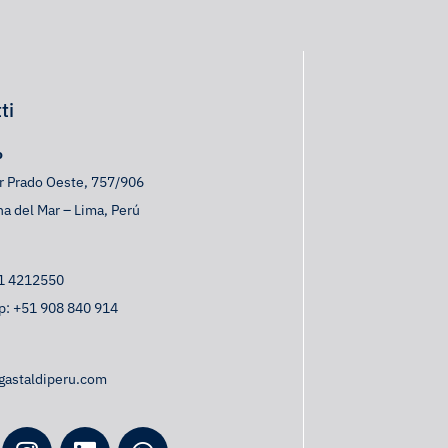
ti
o
er Prado Oeste, 757/906
a del Mar – Lima, Perú
1 4212550
p:
+51 908 840 914
gastaldiperu.com